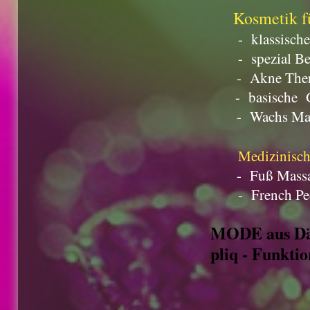
Kosmetik f
- klassische 
- spezial Beh
- Akne Ther
- basische Ge
- Wachs Ma
Medizinisc
- Fuß Mass
- French Ped
MODE aus Dä
pliq - Funkti