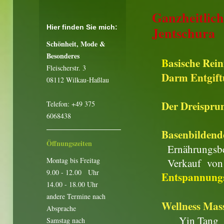
Ganzheitlich
Hier finden Sie mich:
Jentschura
Schönheit, Mode &
Besonderes
B
asische Rei
Fleischerstr. 3
Darm Entgif
08112 Wilkau-Haßlau
Der Dreisprun
Telefon: +49 375
6068438
Basenbildend
Öffnungszeiten
Ernährungsb
Montag bis Freitag
Verkauf von Pr
9.00 - 12.00 Uhr
Entspannung
14.00 - 18.00 Uhr
andere Termine nach
Wellness Mas
Absprache
Yin Tang
Samstag nach