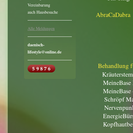
Vereinbarung
auch Hausbesuche
AbraCaDabra
- Fuß
Alle Meldungen
- Han
- Gesi
daenisch-
- Lymph-
lifestyle@online.de
Behandlung f
Kräuterst
MeineBase Ho
MeineBase -Ö
Schröpf Mas
Nervenpunkt
EnergieBürste
Kopfhautbeh